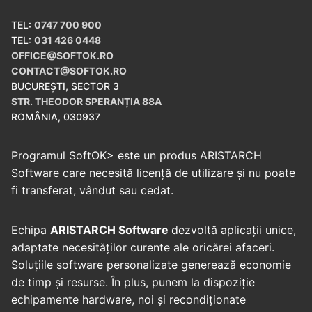
TEL:
0747 700 900
TEL:
031 426 0448
OFFICE@SOFTOK.RO
CONTACT@SOFTOK.RO
BUCUREȘTI, SECTOR 3
STR. THEODOR SPERANȚIA 88A
ROMÂNIA, 030937
Programul SoftOK> este un produs ARISTARCH
Software care necesită licență de utilizare și nu poate
fi transferat, vândut sau cedat.
Echipa
ARISTARCH Software
dezvoltă aplicații unice,
adaptate necesităților curente ale oricărei afaceri.
Soluțiile software personalizate generează economie
de timp și resurse. În plus, punem la dispoziție
echipamente hardware, noi și recondiționate